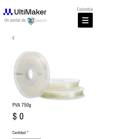
Colombia
Un portal de
PVA 750g
Precio
$ 0
Cantidad
*