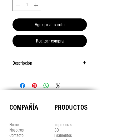
Agregar al carrito
Realizar compra
Descripción
Filamento PVA Ultimaker es un material de
diámetro 2.85mmy con un peso de 750g válido
para la impresora 3D Ultimaker 3 y fabricar
objetos con soportes solubles en agua.
COMPAÑÍA
PRODUCTOS
Home
Impresoras
Nosotros
3D
Contacto
Filamentos