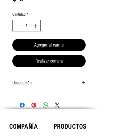
Cantidad
*
Agregar al carrito
Realizar compra
Descripción
Dispositivo de transporte de filamento.
Incluye un clip de fijación y racor de
acoplamiento de tubo. No compatible con
Ultimaker 2 Go.
COMPAÑÍA
PRODUCTOS