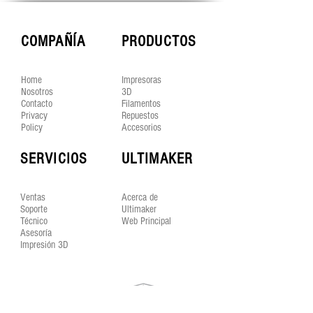
plástico muy utilizado en la impresión 3D.
Los filamentos de Ultimaker se han probado
COMPAÑÍA
PRODUCTOS
infinidad de veces para garantizar que son aptos
para la tarea: solo los mejores pasan el examen.
Las impresiones dan el resultado esperado una y
Home
Impresoras
otra vez.
Nosotros
3D
Contacto
Filamentos
Privacy
Repuestos
Policy
Accesorios
SERVICIOS
ULTIMAKER
Ventas
Acerca de
Soporte
Ultimaker
Técnico
Web Principal
Asesoría
Impresión 3D