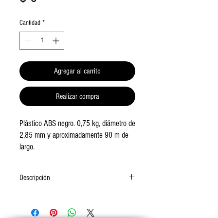
Cantidad
*
Agregar al carrito
Realizar compra
Plástico ABS negro. 0,75 kg, diámetro de 
2,85 mm y aproximadamente 90 m de 
largo.
Descripción
Viene bobinado para una mejor impresión. 2,85
mm de diámetro. Gran redondez y consistencia.
ABS es Acrilonitrilo Butadieno Estireno, un